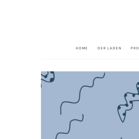
HOME
DER LADEN
PR
KINDER
15