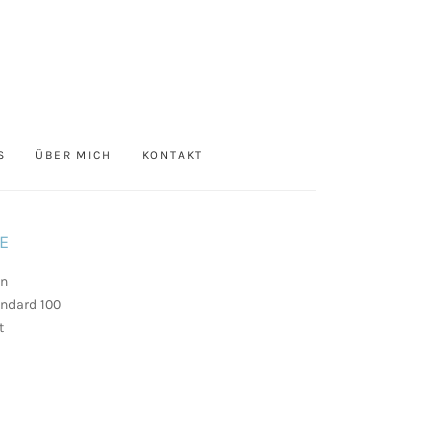
S
ÜBER MICH
KONTAKT
E
on
andard 100
t